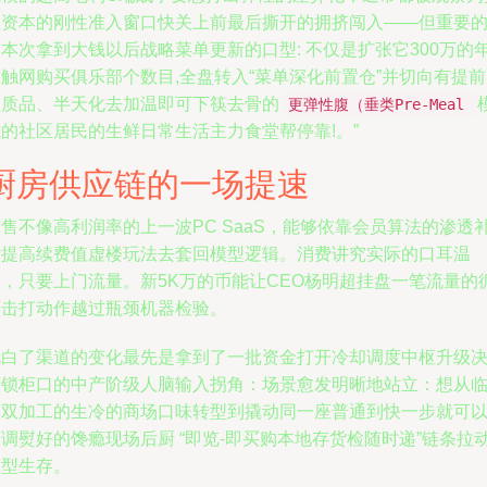
注资本的刚性准入窗口快关上前最后撕开的拥挤闯入——但重要
本次拿到大钱以后战略菜单更新的口型: 不仅是扩张它300万的
触网购买俱乐部个数目,全盘转入“菜单深化前置仓”并切向有提
置质品、半天化去加温即可下筷去骨的
更弹性腹（垂类Pre-Meal
的社区居民的生鲜日常生活主力食堂帮停靠!。”
厨房供应链的一场提速
售不像高利润率的上一波PC SaaS，能够依靠会员算法的渗透
贴提高续费值虚楼玩法去套回模型逻辑。消费讲究实际的口耳温
度，只要上门流量。新5K万的币能让CEO杨明超挂盘一笔流量的
环击打动作越过瓶颈机器检验。
说白了渠道的变化最先是拿到了一批资金打开冷却调度中枢升级
策锁柜口的中产阶级人脑输入拐角：场景愈发明晰地站立：想从
期双加工的生冷的商场口味转型到撬动同一座普通到快一步就可
调熨好的馋瘾现场后厨 “即览-即买购本地存货检随时递”链条拉
模型生存。