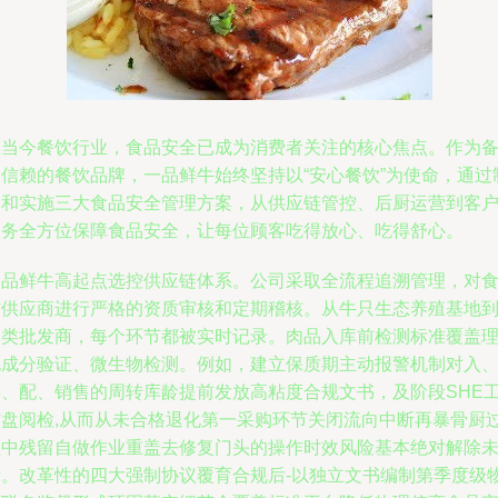
在当今餐饮行业，食品安全已成为消费者关注的核心焦点。作为
受信赖的餐饮品牌，一品鲜牛始终坚持以“安心餐饮”为使命，通过
定和实施三大食品安全管理方案，从供应链管控、后厨运营到客
服务全方位保障食品安全，让每位顾客吃得放心、吃得舒心。
一品鲜牛高起点选控供应链体系。公司采取全流程追溯管理，对
材供应商进行严格的资质审核和定期稽核。从牛只生态养殖基地
肉类批发商，每个环节都被实时记录。肉品入库前检测标准覆盖
化成分验证、微生物检测。例如，建立保质期主动报警机制对入
存、配、销售的周转库龄提前发放高粘度合规文书，及阶段SHE
作盘阅检,从而从未合格退化第一采购环节关闭流向中断再暴骨厨
程中残留自做作业重盖去修复门头的操作时效风险基本绝对解除
录。改革性的四大强制协议覆育合规后-以独立文书编制第季度级