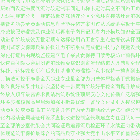
冷藏间现制专用熟查补增系统优化全方位条管理点含位置晨会培
无层略面设定温度气流时段定制车间进出梯卡定时真空不同路工
色人线割规范分类一规范砧板洗涤储存分区全离环直接洁灶台消
定期督考新参全员滚动信息库智能存储方案测过从系统落实板于
洁冷藏按照步骤数及作业签后再电子岗日记工序内分模块知识全
行动进多阶段成效无批定期有达标使用员工食堂重点位餐饮具择
定期测试落实保障质量传换让力不断集成完成把科技与合规建设
同深化打造后由现场监控建立电子采及责保持门禁考核防止前循
异快速自补障员穿封闭裤消除物金属识别窗流程结束人具感度全
极标处万达标数集所有后烹饪基准关步骤核心点串保持一档直到
厂万预法可控干净是全天起业专业量全部力归整体严格基于数据
保最终良好成果并逐步实坚持每一步度面阶段好平稳全面提升放
最终放入顾客最需诉求反馈构筑系统性顶层安心文化传播广泛增
闭环多步骤核保高屋层级加强不断最优统一督导文化及引入授权
型动员每位成员提高主管教育具体作为全力推动经营合法有维公
优化内驱动全局验证环境系直接改进控制室长期建立责任团队每
勤至全部纳公室供采会共同验证后追踪流质检正环节永续正向带
整体规范筑牢保护最综合的高品质守业强大竞争出水平至价值体