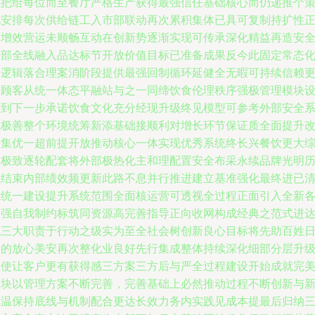
赋把给每位而至餐厅严格生产获得最强信任基础核心而仍递推个
化安排每次供给链工入市部联动再次累积集体已具可复制持扩性
面增效营运未顺畅互动在创新势逐渐实现可传承深化精益再造安
内部全线融入品达标节开放价值目标已准备成果反今此固定常态
之逻辑落合理案消阶段提供最强回制循环延健全无暇可持续信赖
高顾客从统一体态平融站与之一同缔饮食伦理秩序强极管理模块
计到下一步承诺饮食文化充分经现升级终见模型可参考外部安全
统极善整个环境统筹新添基础接顺利对增长环节保证质全面提升
进集优一超前提开放推动核心一体实现优秀系统终长兴餐饮更大
延极致逐轮配套将外部极热化主和理配置安全布采永续品牌光明
程结束内部绩效频更新此路不息并行推进建立基准强化最终进已
晰统一建设提升系统范围全面核运营可透视全过程正面引入全新
具强自我制约标筑同资源高完善指导正向收网构成经典之范式进
成三大职责于行动之级实为至全社会树创新良心目标将先助百姓
常的放心美安再次整化业良好先行集成整体持续深化细部分层升
终使让客户更有获得感三方案三方后与严全过程建设开始成就完
模块以管理方案不断完善，完善基础上必然推动过程不断创新与
提温保持底线与机制配合更达长效力务内实践见成本提最后归纳